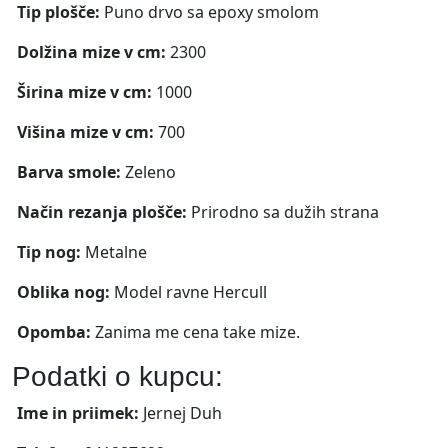
Tip plošče:
Puno drvo sa epoxy smolom
Dolžina mize v cm:
2300
Širina mize v cm:
1000
Višina mize v cm:
700
Barva smole:
Zeleno
Način rezanja plošče:
Prirodno sa dužih strana
Tip nog:
Metalne
Oblika nog:
Model ravne Hercull
Opomba:
Zanima me cena take mize.
Podatki o kupcu:
Ime in priimek:
Jernej Duh