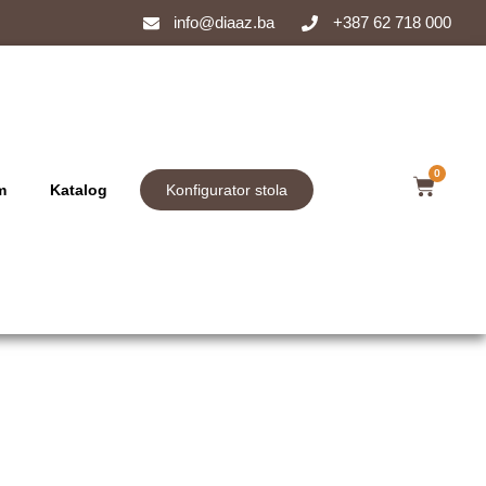
info@diaaz.ba
+387 62 718 000
0
m
Katalog
Konfigurator stola