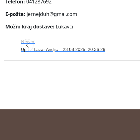
Telefon:
041287692
E-pošta:
jernejduh@gmai.com
Možni kraj dostave:
Lukavci
Newer
Upit – Lazar Andjic – 23.08.2025. 20:36:26