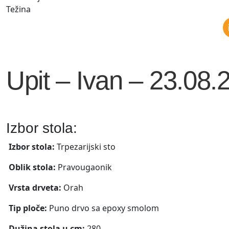
Težina
Upit – Ivan – 23.08.
Izbor stola:
Izbor stola:
Trpezarijski sto
Oblik stola:
Pravougaonik
Vrsta drveta:
Orah
Tip ploče:
Puno drvo sa epoxy smolom
Dužina stola u cm:
280