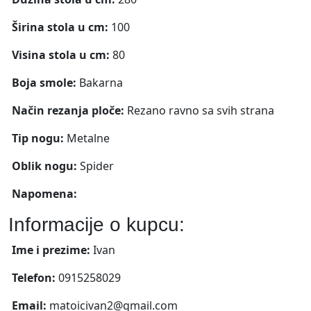
Širina stola u cm:
100
Visina stola u cm:
80
Boja smole:
Bakarna
Način rezanja ploče:
Rezano ravno sa svih strana
Tip nogu:
Metalne
Oblik nogu:
Spider
Napomena:
Informacije o kupcu:
Ime i prezime:
Ivan
Telefon:
0915258029
Email:
matoicivan2@gmail.com