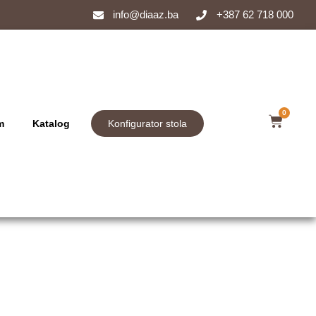
info@diaaz.ba
+387 62 718 000
0
m
Katalog
Konfigurator stola