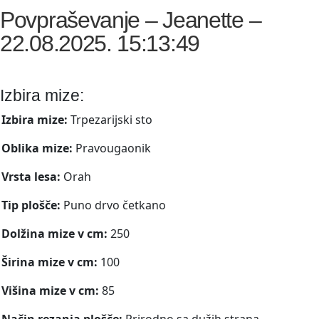
Povpraševanje – Jeanette –
22.08.2025. 15:13:49
Izbira mize:
Izbira mize:
Trpezarijski sto
Oblika mize:
Pravougaonik
Vrsta lesa:
Orah
Tip plošče:
Puno drvo četkano
Dolžina mize v cm:
250
Širina mize v cm:
100
Višina mize v cm:
85
Način rezanja plošče:
Prirodno sa dužih strana