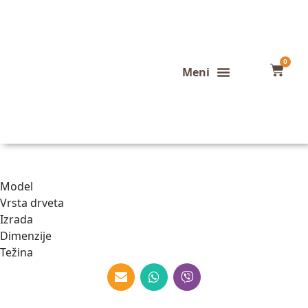
0
Konfigurator stola
Završeni projekti
Model
Vrsta drveta
Izrada
Dimenzije
Težina