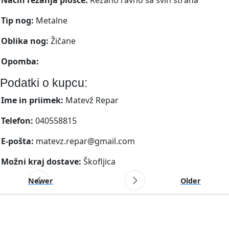
Tip nog:
Metalne
Oblika nog:
Žičane
Opomba:
Podatki o kupcu:
Ime in priimek:
Matevž Repar
Telefon:
040558815
E-pošta:
matevz.repar@gmail.com
Možni kraj dostave:
Škofljica
Newer
Older