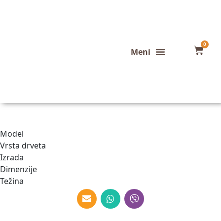
0
Konfigurator stola
Završeni projekti
Model
Vrsta drveta
Izrada
Dimenzije
Težina