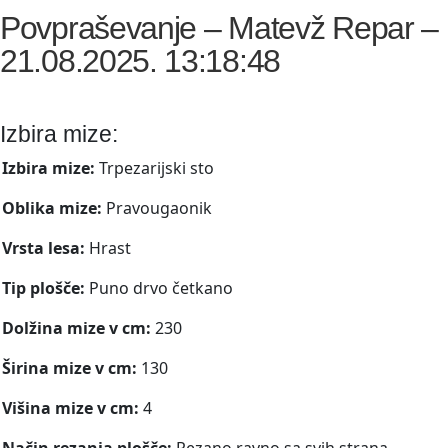
Povpraševanje – Matevž Repar –
21.08.2025. 13:18:48
Izbira mize:
Izbira mize:
Trpezarijski sto
Oblika mize:
Pravougaonik
Vrsta lesa:
Hrast
Tip plošče:
Puno drvo četkano
Dolžina mize v cm:
230
Širina mize v cm:
130
Višina mize v cm:
4
Način rezanja plošče:
Rezano ravno sa svih strana