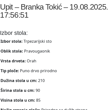
Upit – Branka Tokić – 19.08.2025.
17:56:51
Izbor stola:
Izbor stola:
Trpezarijski sto
Oblik stola:
Pravougaonik
Vrsta drveta:
Orah
Tip ploče:
Puno drvo prirodno
Dužina stola u cm:
210
Širina stola u cm:
90
Visina stola u cm:
85
Način rezanja ploče:
Prirodno sa dužih strana