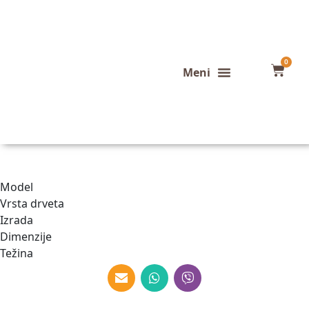
0
Konfigurator stola
Završeni projekti
Model
Vrsta drveta
Izrada
Dimenzije
Težina