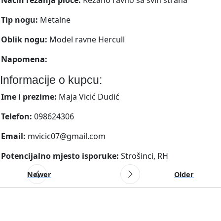
Tip nogu:
Metalne
Oblik nogu:
Model ravne Hercull
Napomena:
Informacije o kupcu:
Ime i prezime:
Maja Vicić Dudić
Telefon:
098624306
Email:
mvicic07@gmail.com
Potencijalno mjesto isporuke:
Strošinci, RH
Newer
Older