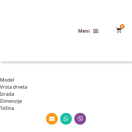
0
Konfigurator stola
Završeni projekti
Model
Vrsta drveta
Izrada
Dimenzije
Težina