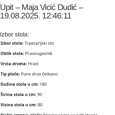
Upit – Maja Vicić Dudić –
19.08.2025. 12:46:11
Izbor stola:
Izbor stola:
Trpezarijski sto
Oblik stola:
Pravougaonik
Vrsta drveta:
Hrast
Tip ploče:
Puno drvo četkano
Dužina stola u cm:
180
Širina stola u cm:
90
Visina stola u cm:
80
Način rezanja ploče:
Rezano ravno sa svih strana