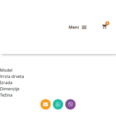
0
Konfigurator stola
Završeni projekti
Model
Vrsta drveta
Izrada
Dimenzije
Težina