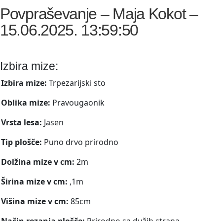
Povpraševanje – Maja Kokot –
15.06.2025. 13:59:50
Izbira mize:
Izbira mize:
Trpezarijski sto
Oblika mize:
Pravougaonik
Vrsta lesa:
Jasen
Tip plošče:
Puno drvo prirodno
Dolžina mize v cm:
2m
Širina mize v cm:
,1m
Višina mize v cm:
85cm
Način rezanja plošče:
Prirodno sa dužih strana