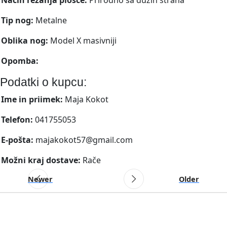
Tip nog:
Metalne
Oblika nog:
Model X masivniji
Opomba:
Podatki o kupcu:
Ime in priimek:
Maja Kokot
Telefon:
041755053
E-pošta:
majakokot57@gmail.com
Možni kraj dostave:
Rače
Newer
Older