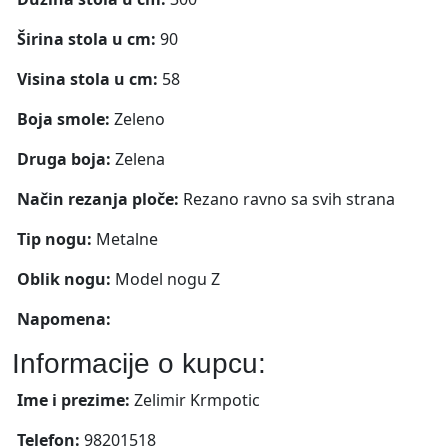
Širina stola u cm:
90
Visina stola u cm:
58
Boja smole:
Zeleno
Druga boja:
Zelena
Način rezanja ploče:
Rezano ravno sa svih strana
Tip nogu:
Metalne
Oblik nogu:
Model nogu Z
Napomena:
Informacije o kupcu:
Ime i prezime:
Zelimir Krmpotic
Telefon:
98201518