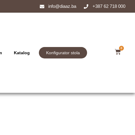
info@diaaz.ba
+387 62 718 000
0
m
Katalog
Konfigurator stola