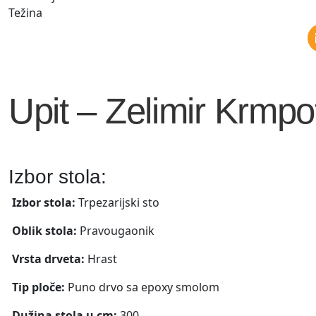
Težina
Upit – Zelimir Krmpo
Izbor stola:
Izbor stola:
Trpezarijski sto
Oblik stola:
Pravougaonik
Vrsta drveta:
Hrast
Tip ploče:
Puno drvo sa epoxy smolom
Dužina stola u cm:
300