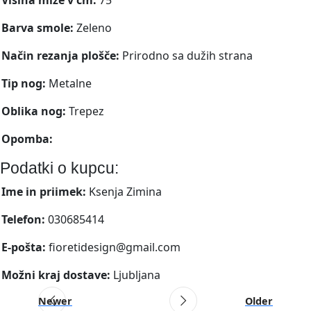
Barva smole:
Zeleno
Način rezanja plošče:
Prirodno sa dužih strana
Tip nog:
Metalne
Oblika nog:
Trepez
Opomba:
Podatki o kupcu:
Ime in priimek:
Ksenja Zimina
Telefon:
030685414
E-pošta:
fioretidesign@gmail.com
Možni kraj dostave:
Ljubljana
Newer
Older