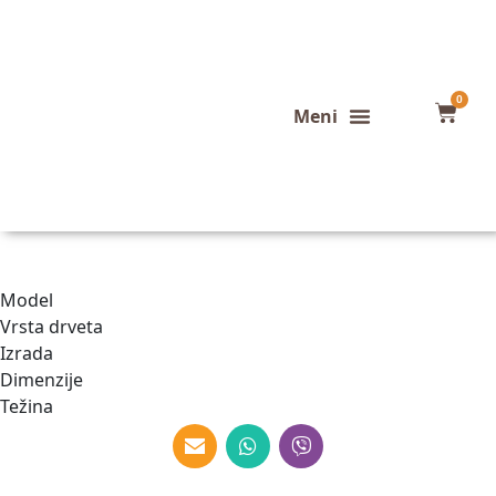
0
Konfigurator stola
Završeni projekti
Model
Vrsta drveta
Izrada
Dimenzije
Težina