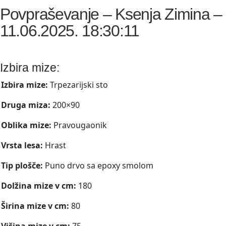
Povpraševanje – Ksenja Zimina –
11.06.2025. 18:30:11
Izbira mize:
Izbira mize:
Trpezarijski sto
Druga miza:
200×90
Oblika mize:
Pravougaonik
Vrsta lesa:
Hrast
Tip plošče:
Puno drvo sa epoxy smolom
Dolžina mize v cm:
180
Širina mize v cm:
80
Višina mize v cm:
75