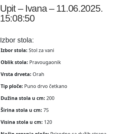
Upit – Ivana – 11.06.2025.
15:08:50
Izbor stola:
Izbor stola:
Stol za vani
Oblik stola:
Pravougaonik
Vrsta drveta:
Orah
Tip ploče:
Puno drvo četkano
Dužina stola u cm:
200
Širina stola u cm:
75
Visina stola u cm:
120
Način rezanja ploče:
Prirodno sa dužih strana