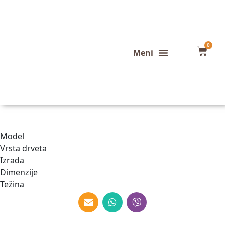
0
Konfigurator stola
Završeni projekti
Model
Vrsta drveta
Izrada
Dimenzije
Težina