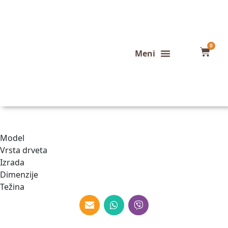
0
Konfigurator stola
Završeni projekti
Model
Vrsta drveta
Izrada
Dimenzije
Težina