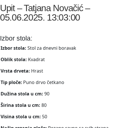
Upit – Tatjana Novačić –
05.06.2025. 13:03:00
Izbor stola:
Izbor stola:
Stol za dnevni boravak
Oblik stola:
Kvadrat
Vrsta drveta:
Hrast
Tip ploče:
Puno drvo četkano
Dužina stola u cm:
90
Širina stola u cm:
80
Visina stola u cm:
50
Način rezanja ploče:
Rezano ravno sa svih strana