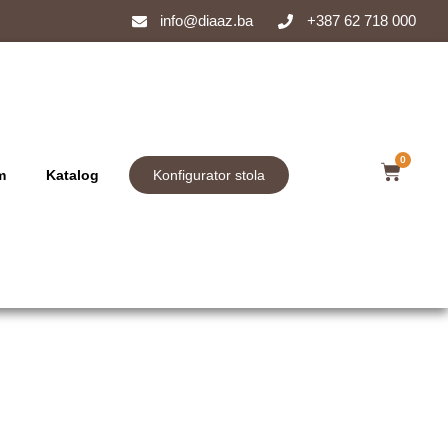
info@diaaz.ba
+387 62 718 000
0
m
Katalog
Konfigurator stola