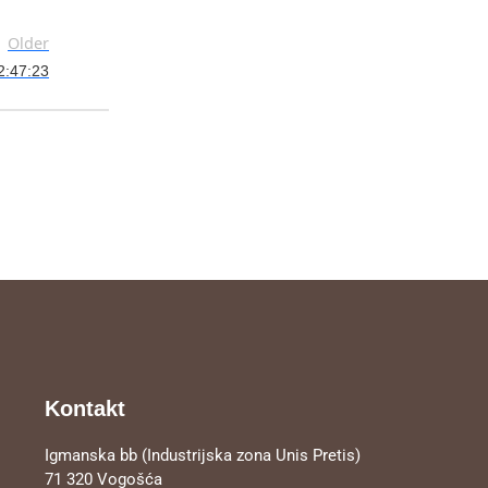
Older
2:47:23
Kontakt
Igmanska bb (Industrijska zona Unis Pretis)
71 320 Vogošća