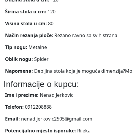
Širina stola u cm:
120
Visina stola u cm:
80
Način rezanja ploče:
Rezano ravno sa svih strana
Tip nogu:
Metalne
Oblik nogu:
Spider
Napomena:
Debljina stola koja je moguća dimenzija?Moli
Informacije o kupcu:
Ime i prezime:
Nenad Jerkovic
Telefon:
0912208888
Email:
nenad.jerkovic2505@gmail.com
Potencijalno mjesto isporuke:
Rijeka