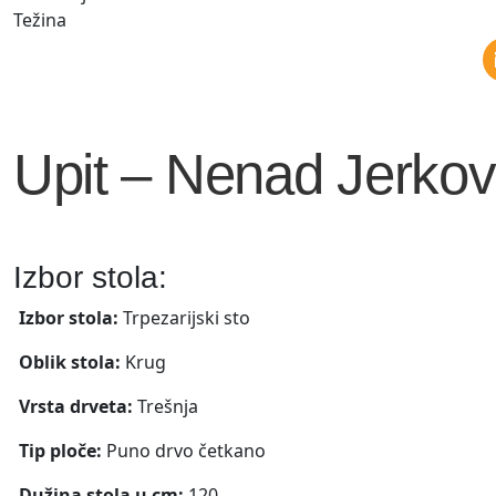
Težina
Upit – Nenad Jerkov
Izbor stola:
Izbor stola:
Trpezarijski sto
Oblik stola:
Krug
Vrsta drveta:
Trešnja
Tip ploče:
Puno drvo četkano
Dužina stola u cm:
120