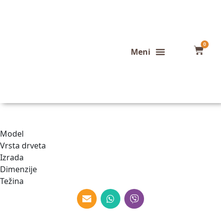
0
Konfigurator stola
Završeni projekti
Model
Vrsta drveta
Izrada
Dimenzije
Težina