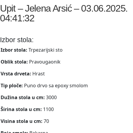
Upit – Jelena Arsić – 03.06.2025.
04:41:32
Izbor stola:
Izbor stola:
Trpezarijski sto
Oblik stola:
Pravougaonik
Vrsta drveta:
Hrast
Tip ploče:
Puno drvo sa epoxy smolom
Dužina stola u cm:
3000
Širina stola u cm:
1100
Visina stola u cm:
70
Boja smole:
Bakarna