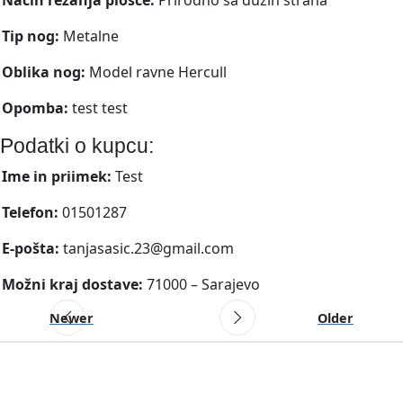
Tip nog:
Metalne
Oblika nog:
Model ravne Hercull
Opomba:
test test
Podatki o kupcu:
Ime in priimek:
Test
Telefon:
01501287
E-pošta:
tanjasasic.23@gmail.com
Možni kraj dostave:
71000 – Sarajevo
Newer
Older