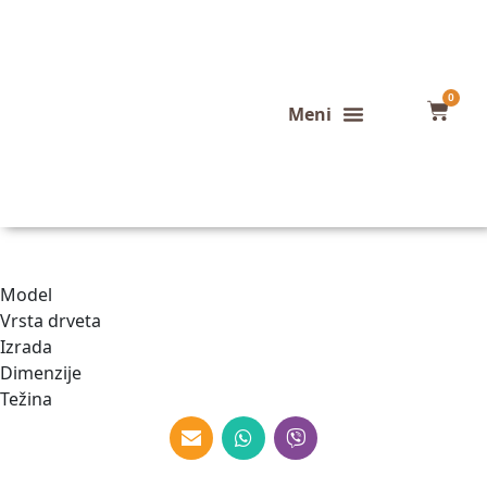
0
Konfigurator stola
Završeni projekti
Model
Vrsta drveta
Izrada
Dimenzije
Težina