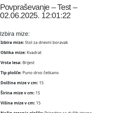
Povpraševanje – Test –
02.06.2025. 12:01:22
Izbira mize:
Izbira mize:
Stol za dnevni boravak
Oblika mize:
Kvadrat
Vrsta lesa:
Brijest
Tip plošče:
Puno drvo četkano
Dolžina mize v cm:
15
Širina mize v cm:
15
Višina mize v cm:
15
Način rezanja plošče:
Prirodno sa dužih strana