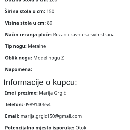
Širina stola u cm:
150
Visina stola u cm:
80
Način rezanja ploče:
Rezano ravno sa svih strana
Tip nogu:
Metalne
Oblik nogu:
Model nogu Z
Napomena:
Informacije o kupcu:
Ime i prezime:
Marija Grgić
Telefon:
0989140654
Email:
marija.grgic150@gmail.com
Potencijalno mjesto isporuke:
Otok