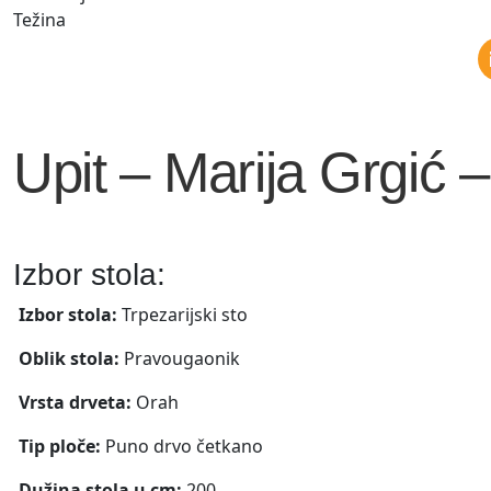
Težina
Upit – Marija Grgić 
Izbor stola:
Izbor stola:
Trpezarijski sto
Oblik stola:
Pravougaonik
Vrsta drveta:
Orah
Tip ploče:
Puno drvo četkano
Dužina stola u cm:
200