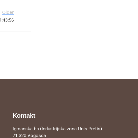
Older
04:43:56
Kontakt
Igmanska bb (Industrijska zona Unis Pretis)
71 320 Vogošća