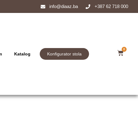
info@diaaz.ba
+387 62 718 000
0
m
Katalog
Konfigurator stola