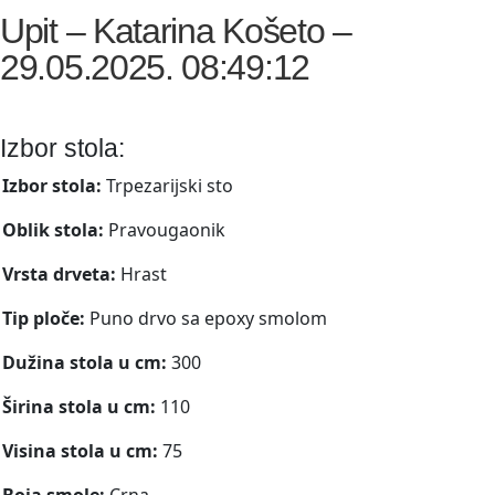
Upit – Katarina Košeto –
29.05.2025. 08:49:12
Izbor stola:
Izbor stola:
Trpezarijski sto
Oblik stola:
Pravougaonik
Vrsta drveta:
Hrast
Tip ploče:
Puno drvo sa epoxy smolom
Dužina stola u cm:
300
Širina stola u cm:
110
Visina stola u cm:
75
Boja smole:
Crna