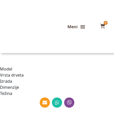
0
Konfigurator stola
Završeni projekti
Model
Vrsta drveta
Izrada
Dimenzije
Težina