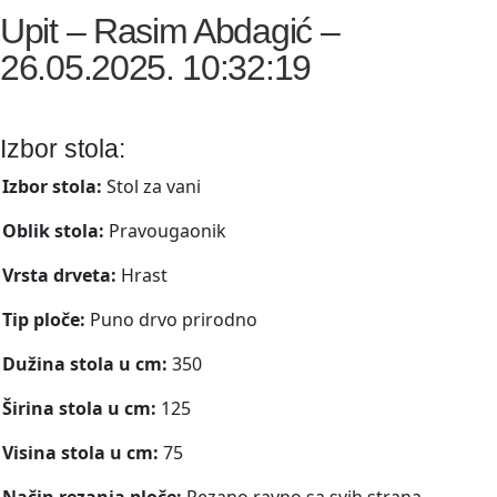
Upit – Rasim Abdagić –
26.05.2025. 10:32:19
Izbor stola:
Izbor stola:
Stol za vani
Oblik stola:
Pravougaonik
Vrsta drveta:
Hrast
Tip ploče:
Puno drvo prirodno
Dužina stola u cm:
350
Širina stola u cm:
125
Visina stola u cm:
75
Način rezanja ploče:
Rezano ravno sa svih strana