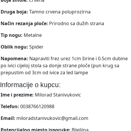
Druga boja:
Tamno crvena poluprozirna
Način rezanja ploče:
Prirodno sa dužih strana
Tip nogu:
Metalne
Oblik nogu:
Spider
Napomena:
Napraviti frez urez 1cm širine i 0.5cm dubine
po ivici cijeloj stola sa donje strane ploče (pun krug sa
prepustim od 3cm od ivice za led lampe
Informacije o kupcu:
Ime i prezime:
Milorad Stanivukovic
Telefon:
0038766120988
Email:
miloradstanivukovic@gmail.com
Potencijalno mjesto isporuke:
Bijeljina