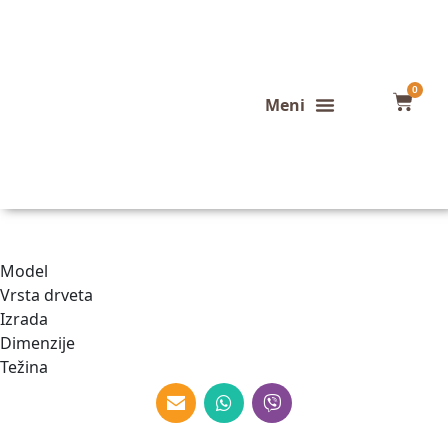
0
Konfigurator stola
Završeni projekti
Model
Vrsta drveta
Izrada
Dimenzije
Težina