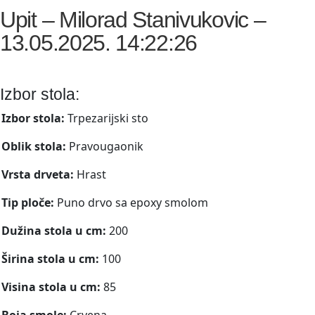
Upit – Milorad Stanivukovic –
13.05.2025. 14:22:26
Izbor stola:
Izbor stola:
Trpezarijski sto
Oblik stola:
Pravougaonik
Vrsta drveta:
Hrast
Tip ploče:
Puno drvo sa epoxy smolom
Dužina stola u cm:
200
Širina stola u cm:
100
Visina stola u cm:
85
Boja smole:
Crvena