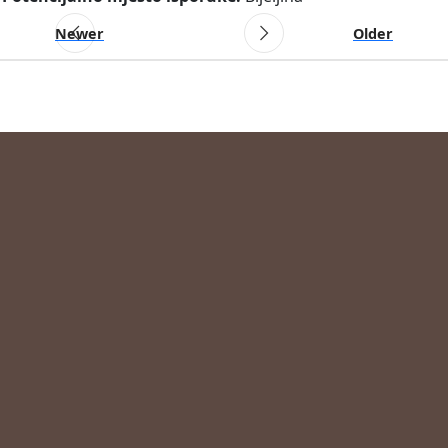
Newer
Older