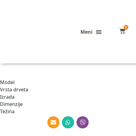
0
Konfigurator stola
Završeni projekti
Model
Vrsta drveta
Izrada
Dimenzije
Težina