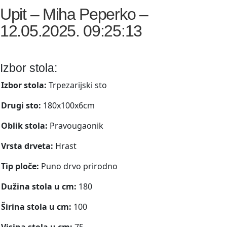
Upit – Miha Peperko –
12.05.2025. 09:25:13
Izbor stola:
Izbor stola:
Trpezarijski sto
Drugi sto:
180x100x6cm
Oblik stola:
Pravougaonik
Vrsta drveta:
Hrast
Tip ploče:
Puno drvo prirodno
Dužina stola u cm:
180
Širina stola u cm:
100
Visina stola u cm:
75