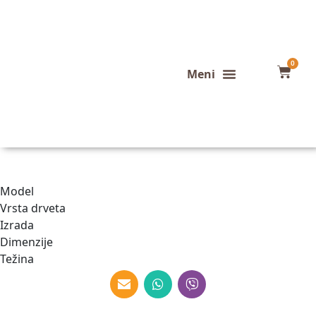
0
Konfigurator stola
Završeni projekti
Model
Vrsta drveta
Izrada
Dimenzije
Težina