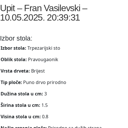
Upit – Fran Vasilevski –
10.05.2025. 20:39:31
Izbor stola:
Izbor stola:
Trpezarijski sto
Oblik stola:
Pravougaonik
Vrsta drveta:
Brijest
Tip ploče:
Puno drvo prirodno
Dužina stola u cm:
3
Širina stola u cm:
1.5
Visina stola u cm:
0.8
Način rezanja ploče:
Prirodno sa dužih strana