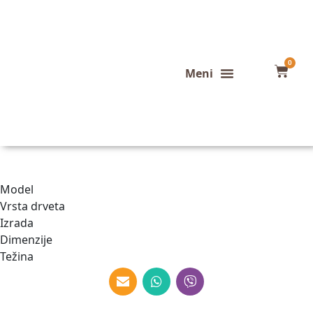
0
Konfigurator stola
Završeni projekti
Model
Vrsta drveta
Izrada
Dimenzije
Težina