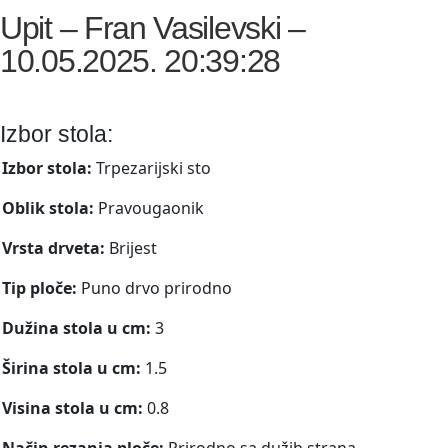
Upit – Fran Vasilevski –
10.05.2025. 20:39:28
Izbor stola:
Izbor stola:
Trpezarijski sto
Oblik stola:
Pravougaonik
Vrsta drveta:
Brijest
Tip ploče:
Puno drvo prirodno
Dužina stola u cm:
3
Širina stola u cm:
1.5
Visina stola u cm:
0.8
Način rezanja ploče:
Prirodno sa dužih strana