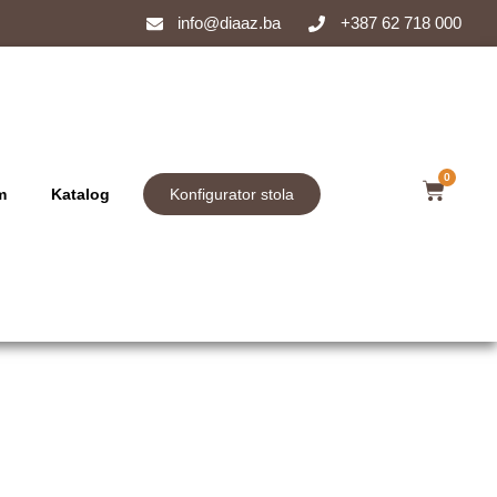
info@diaaz.ba
+387 62 718 000
0
m
Katalog
Konfigurator stola