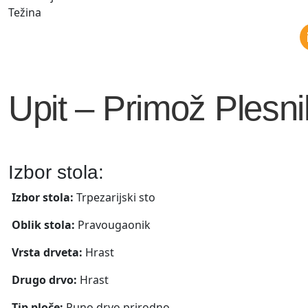
Težina
Upit – Primož Plesni
Izbor stola:
Izbor stola:
Trpezarijski sto
Oblik stola:
Pravougaonik
Vrsta drveta:
Hrast
Drugo drvo:
Hrast
Tip ploče:
Puno drvo prirodno