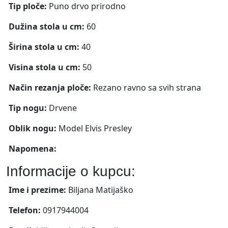
Tip ploče:
Puno drvo prirodno
Dužina stola u cm:
60
Širina stola u cm:
40
Visina stola u cm:
50
Način rezanja ploče:
Rezano ravno sa svih strana
Tip nogu:
Drvene
Oblik nogu:
Model Elvis Presley
Napomena:
Informacije o kupcu:
Ime i prezime:
Biljana Matijaško
Telefon:
0917944004