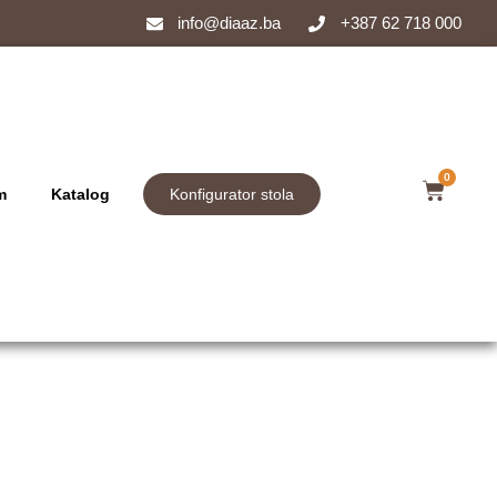
info@diaaz.ba
+387 62 718 000
0
m
Katalog
Konfigurator stola