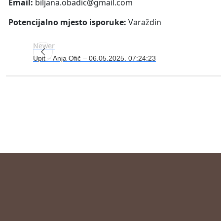
Email:
biljana.obadic@gmail.com
Potencijalno mjesto isporuke:
Varaždin
Newer
Upit – Anja Ofič – 06.05.2025. 07:24:23