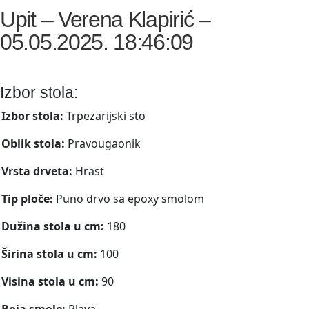
Upit – Verena Klapirić –
05.05.2025. 18:46:09
Izbor stola:
Izbor stola:
Trpezarijski sto
Oblik stola:
Pravougaonik
Vrsta drveta:
Hrast
Tip ploče:
Puno drvo sa epoxy smolom
Dužina stola u cm:
180
Širina stola u cm:
100
Visina stola u cm:
90
Boja smole:
Plava