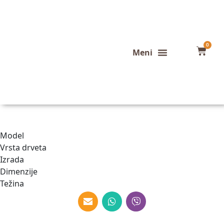
0
Konfigurator stola
Završeni projekti
Model
Vrsta drveta
Izrada
Dimenzije
Težina