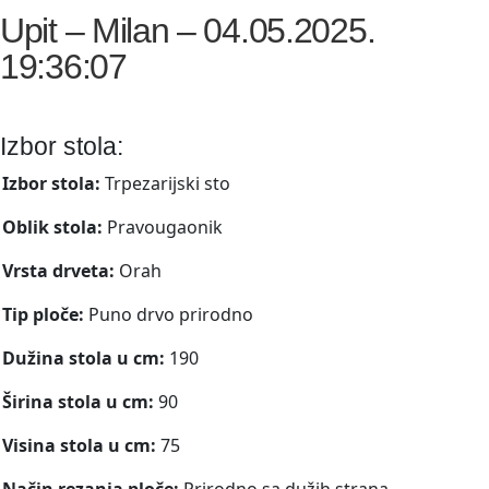
Upit – Milan – 04.05.2025.
19:36:07
Izbor stola:
Izbor stola:
Trpezarijski sto
Oblik stola:
Pravougaonik
Vrsta drveta:
Orah
Tip ploče:
Puno drvo prirodno
Dužina stola u cm:
190
Širina stola u cm:
90
Visina stola u cm:
75
Način rezanja ploče:
Prirodno sa dužih strana