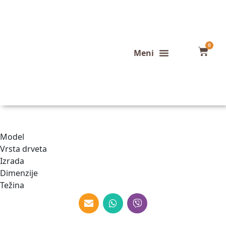
0
Konfigurator stola
Završeni projekti
Model
Vrsta drveta
Izrada
Dimenzije
Težina