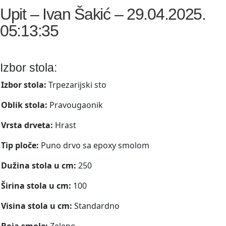
Upit – Ivan Šakić – 29.04.2025.
05:13:35
Izbor stola:
Izbor stola:
Trpezarijski sto
Oblik stola:
Pravougaonik
Vrsta drveta:
Hrast
Tip ploče:
Puno drvo sa epoxy smolom
Dužina stola u cm:
250
Širina stola u cm:
100
Visina stola u cm:
Standardno
Boja smole:
Zeleno