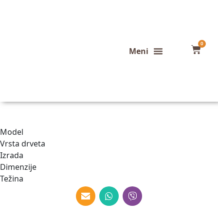
0
Konfigurator stola
Završeni projekti
Model
Vrsta drveta
Izrada
Dimenzije
Težina