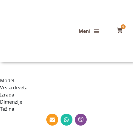
0
Konfigurator stola
Završeni projekti
Model
Vrsta drveta
Izrada
Dimenzije
Težina