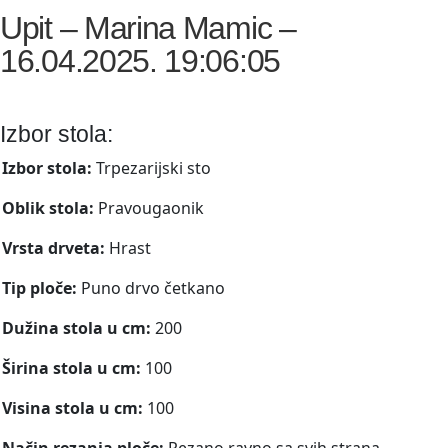
Upit – Marina Mamic –
16.04.2025. 19:06:05
Izbor stola:
Izbor stola:
Trpezarijski sto
Oblik stola:
Pravougaonik
Vrsta drveta:
Hrast
Tip ploče:
Puno drvo četkano
Dužina stola u cm:
200
Širina stola u cm:
100
Visina stola u cm:
100
Način rezanja ploče:
Rezano ravno sa svih strana