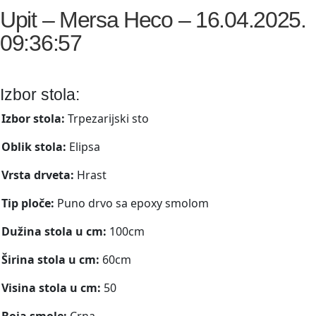
Upit – Mersa Heco – 16.04.2025.
09:36:57
Izbor stola:
Izbor stola:
Trpezarijski sto
Oblik stola:
Elipsa
Vrsta drveta:
Hrast
Tip ploče:
Puno drvo sa epoxy smolom
Dužina stola u cm:
100cm
Širina stola u cm:
60cm
Visina stola u cm:
50
Boja smole:
Crna