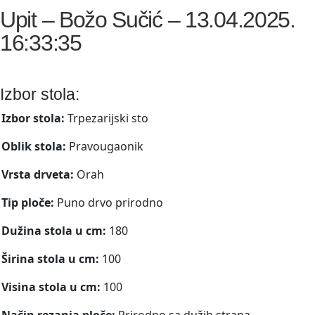
Upit – Božo Sučić – 13.04.2025.
16:33:35
Izbor stola:
Izbor stola:
Trpezarijski sto
Oblik stola:
Pravougaonik
Vrsta drveta:
Orah
Tip ploče:
Puno drvo prirodno
Dužina stola u cm:
180
Širina stola u cm:
100
Visina stola u cm:
100
Način rezanja ploče:
Prirodno sa dužih strana