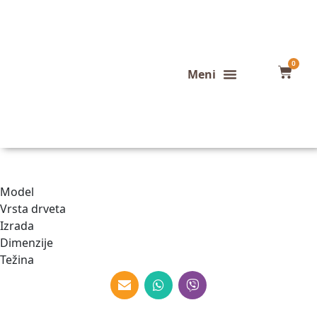
0
Konfigurator stola
Završeni projekti
Model
Vrsta drveta
Izrada
Dimenzije
Težina