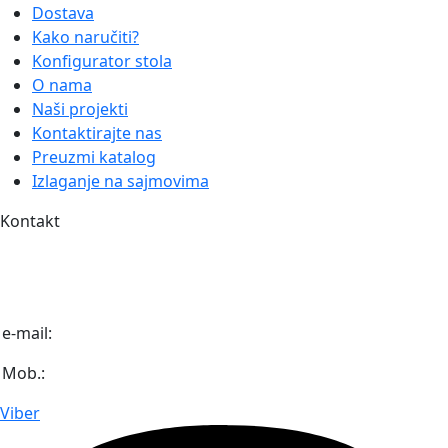
Dostava
Kako naručiti?
Konfigurator stola
O nama
Naši projekti
Kontaktirajte nas
Preuzmi katalog
Izlaganje na sajmovima
Kontakt
Igmanska bb (Industrijska zona Unis Pretis)
71 320 Vogošća
Bosna i Hercegovina
e-mail:
info@diaaz.ba
Mob.:
+387 62 718 000
Viber