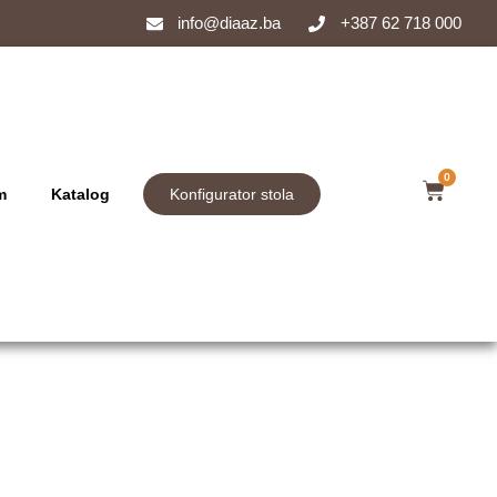
info@diaaz.ba
+387 62 718 000
0
m
Katalog
Konfigurator stola