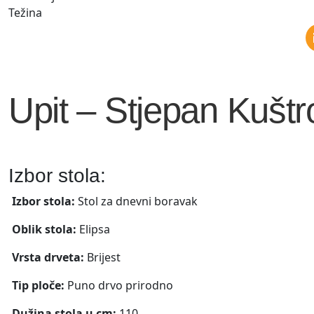
Težina
Upit – Stjepan Kuštr
Izbor stola:
Izbor stola:
Stol za dnevni boravak
Oblik stola:
Elipsa
Vrsta drveta:
Brijest
Tip ploče:
Puno drvo prirodno
Dužina stola u cm:
110