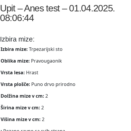
Upit – Anes test – 01.04.2025.
08:06:44
Izbira mize:
Izbira mize:
Trpezarijski sto
Oblika mize:
Pravougaonik
Vrsta lesa:
Hrast
Vrsta plošče:
Puno drvo prirodno
Dolžina mize v cm:
2
Širina mize v cm:
2
Višina mize v cm:
2
:
Rezano ravno sa svih strana