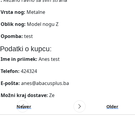
Vrsta nog:
Metalne
Oblik nog:
Model nogu Z
Opomba:
test
Podatki o kupcu:
Ime in priimek:
Anes test
Telefon:
424324
E-pošta:
anes@abacusplus.ba
Možni kraj dostave:
Ze
Newer
Older