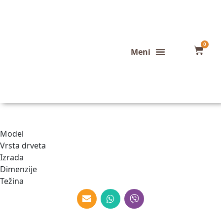
0
Konfigurator stola
Završeni projekti
Model
Vrsta drveta
Izrada
Dimenzije
Težina