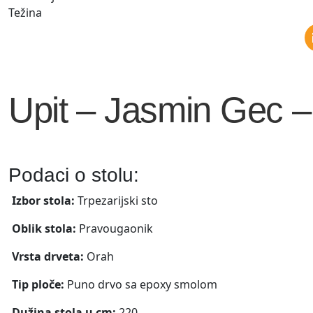
Težina
Upit – Jasmin Gec –
Podaci o stolu:
Izbor stola:
Trpezarijski sto
Oblik stola:
Pravougaonik
Vrsta drveta:
Orah
Tip ploče:
Puno drvo sa epoxy smolom
Dužina stola u cm:
220