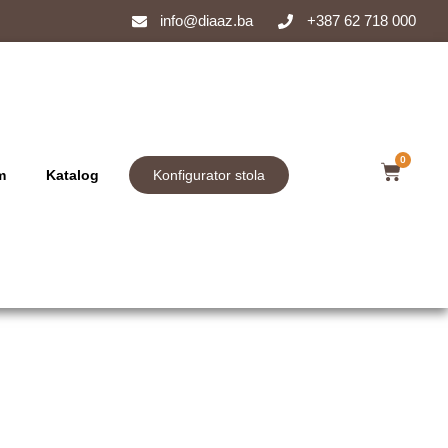
info@diaaz.ba
+387 62 718 000
0
m
Katalog
Konfigurator stola