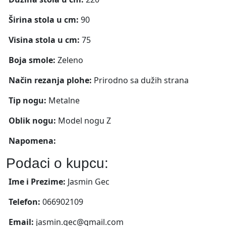
Širina stola u cm:
90
Visina stola u cm:
75
Boja smole:
Zeleno
Način rezanja plohe:
Prirodno sa dužih strana
Tip nogu:
Metalne
Oblik nogu:
Model nogu Z
Napomena:
Podaci o kupcu:
Ime i Prezime:
Jasmin Gec
Telefon:
066902109
Email:
jasmin.gec@gmail.com