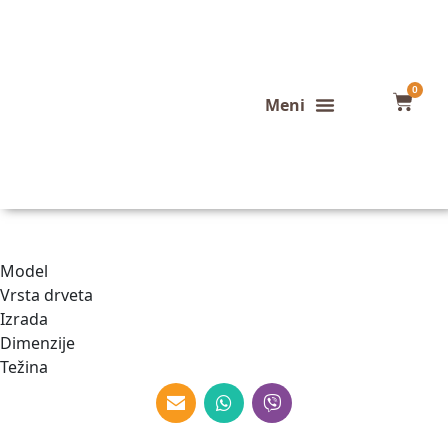
0
Konfigurator stola
Završeni projekti
Model
Vrsta drveta
Izrada
Dimenzije
Težina