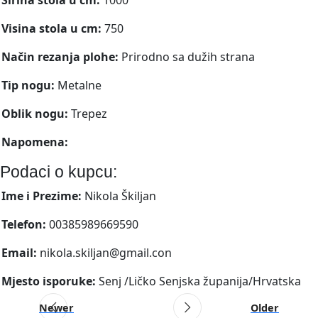
Visina stola u cm:
750
Način rezanja plohe:
Prirodno sa dužih strana
Tip nogu:
Metalne
Oblik nogu:
Trepez
Napomena:
Podaci o kupcu:
Ime i Prezime:
Nikola Škiljan
Telefon:
00385989669590
Email:
nikola.skiljan@gmail.con
Mjesto isporuke:
Senj /Ličko Senjska županija/Hrvatska
Newer
Older