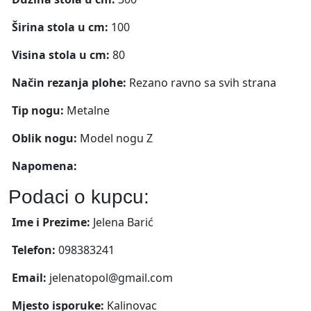
Širina stola u cm:
100
Visina stola u cm:
80
Način rezanja plohe:
Rezano ravno sa svih strana
Tip nogu:
Metalne
Oblik nogu:
Model nogu Z
Napomena:
Podaci o kupcu:
Ime i Prezime:
Jelena Barić
Telefon:
098383241
Email:
jelenatopol@gmail.com
Mjesto isporuke:
Kalinovac