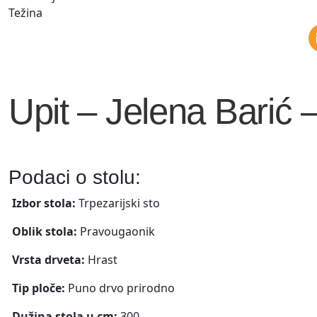
Težina
Upit – Jelena Barić 
Podaci o stolu:
Izbor stola:
Trpezarijski sto
Oblik stola:
Pravougaonik
Vrsta drveta:
Hrast
Tip ploče:
Puno drvo prirodno
Dužina stola u cm:
300