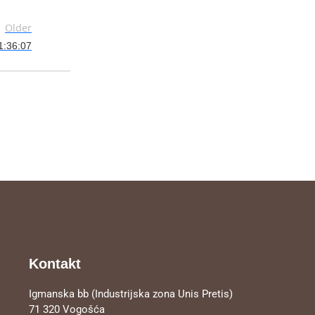
Older
1:36:07
Kontakt
Igmanska bb (Industrijska zona Unis Pretis)
71 320 Vogošća