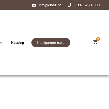
info@diaaz.ba
+387 62 718 000
0
m
Katalog
Konfigurator stola