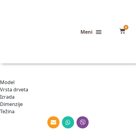
0
Konfigurator stola
Završeni projekti
Model
Vrsta drveta
Izrada
Dimenzije
Težina