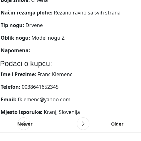
Način rezanja plohe:
Rezano ravno sa svih strana
Tip nogu:
Drvene
Oblik nogu:
Model nogu Z
Napomena:
Podaci o kupcu:
Ime i Prezime:
Franc Klemenc
Telefon:
0038641652345
Email:
fklemenc@yahoo.com
Mjesto isporuke:
Kranj, Slovenija
Newer
Older