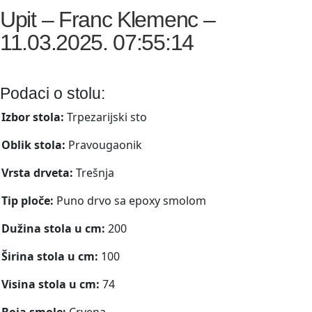
Upit – Franc Klemenc –
11.03.2025. 07:55:14
Podaci o stolu:
Izbor stola:
Trpezarijski sto
Oblik stola:
Pravougaonik
Vrsta drveta:
Trešnja
Tip ploče:
Puno drvo sa epoxy smolom
Dužina stola u cm:
200
Širina stola u cm:
100
Visina stola u cm:
74
Boja smole:
Crvena