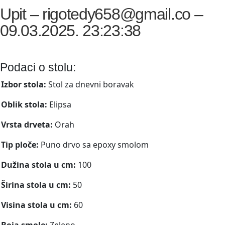
Upit – rigotedy658@gmail.co –
09.03.2025. 23:23:38
Podaci o stolu:
Izbor stola:
Stol za dnevni boravak
Oblik stola:
Elipsa
Vrsta drveta:
Orah
Tip ploče:
Puno drvo sa epoxy smolom
Dužina stola u cm:
100
Širina stola u cm:
50
Visina stola u cm:
60
Boja smole:
Zeleno