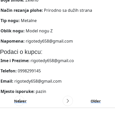
Način rezanja plohe:
Prirodno sa dužih strana
Tip nogu:
Metalne
Oblik nogu:
Model nogu Z
Napomena:
rigotedy658@gmail.com
Podaci o kupcu:
Ime i Prezime:
rigotedy658@gmail.co
Telefon:
0998299145
Email:
rigotedy658@gmail.com
Mjesto isporuke:
pazin
Newer
Older