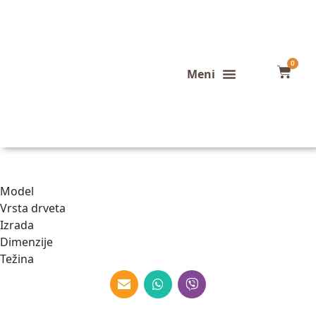
0
Konfigurator stola
Završeni projekti
Model
Vrsta drveta
Izrada
Dimenzije
Težina