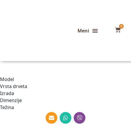
0
Konfigurator stola
Završeni projekti
Model
Vrsta drveta
Izrada
Dimenzije
Težina