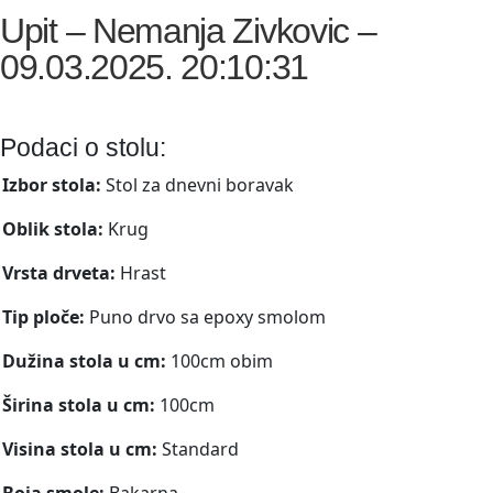
Upit – Nemanja Zivkovic –
09.03.2025. 20:10:31
Podaci o stolu:
Izbor stola:
Stol za dnevni boravak
Oblik stola:
Krug
Vrsta drveta:
Hrast
Tip ploče:
Puno drvo sa epoxy smolom
Dužina stola u cm:
100cm obim
Širina stola u cm:
100cm
Visina stola u cm:
Standard
Boja smole:
Bakarna