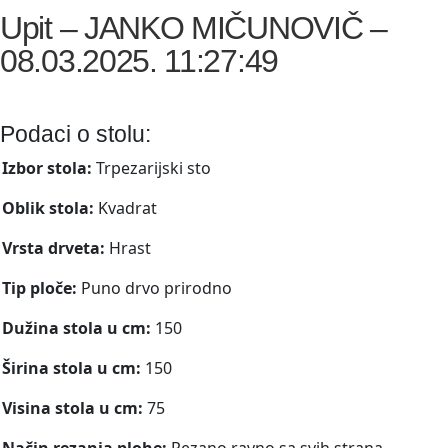
Upit – JANKO MIČUNOVIČ –
08.03.2025. 11:27:49
Podaci o stolu:
Izbor stola:
Trpezarijski sto
Oblik stola:
Kvadrat
Vrsta drveta:
Hrast
Tip ploče:
Puno drvo prirodno
Dužina stola u cm:
150
Širina stola u cm:
150
Visina stola u cm:
75
Način rezanja plohe:
Rezano ravno sa svih strana