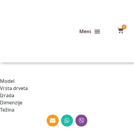
0
Konfigurator stola
Završeni projekti
Model
Vrsta drveta
Izrada
Dimenzije
Težina