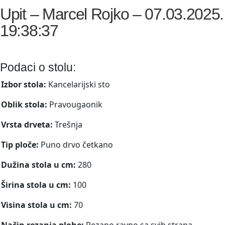
Upit – Marcel Rojko – 07.03.2025.
19:38:37
Podaci o stolu:
Izbor stola:
Kancelarijski sto
Oblik stola:
Pravougaonik
Vrsta drveta:
Trešnja
Tip ploče:
Puno drvo četkano
Dužina stola u cm:
280
Širina stola u cm:
100
Visina stola u cm:
70
Način rezanja plohe:
Rezano ravno sa svih strana