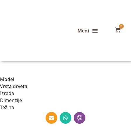
0
Konfigurator stola
Završeni projekti
Model
Vrsta drveta
Izrada
Dimenzije
Težina