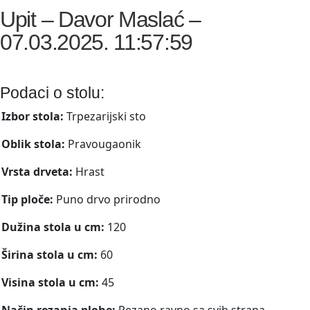
Upit – Davor Maslać –
07.03.2025. 11:57:59
Podaci o stolu:
Izbor stola:
Trpezarijski sto
Oblik stola:
Pravougaonik
Vrsta drveta:
Hrast
Tip ploče:
Puno drvo prirodno
Dužina stola u cm:
120
Širina stola u cm:
60
Visina stola u cm:
45
Način rezanja plohe:
Rezano ravno sa svih strana