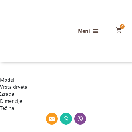
0
Konfigurator stola
Završeni projekti
Model
Vrsta drveta
Izrada
Dimenzije
Težina