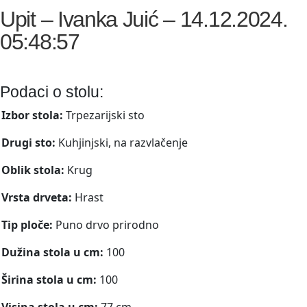
Upit – Ivanka Juić – 14.12.2024.
05:48:57
Podaci o stolu:
Izbor stola:
Trpezarijski sto
Drugi sto:
Kuhjinjski, na razvlačenje
Oblik stola:
Krug
Vrsta drveta:
Hrast
Tip ploče:
Puno drvo prirodno
Dužina stola u cm:
100
Širina stola u cm:
100
Visina stola u cm:
77 cm