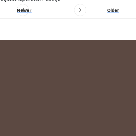
Newer
Older