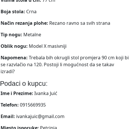
Boja stola:
Crna
Način rezanja plohe:
Rezano ravno sa svih strana
Tip nogu:
Metalne
Oblik nogu:
Model X masivniji
Napomena:
Trebala bih okrugli stol promjera 90 cm koji bi
se razvlačio na 120. Postoji li mogućnost da se takav
izradi?
Podaci o kupcu:
Ime i Prezime:
Ivanka Juić
Telefon:
0915669935
Email:
ivankajuic@gmail.com
Mjesto isporuke:
Petrinja