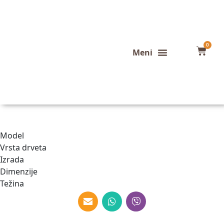
0
Konfigurator stola
Završeni projekti
Model
Vrsta drveta
Izrada
Dimenzije
Težina