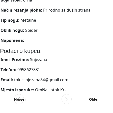
Način rezanja plohe:
Prirodno sa dužih strana
Tip nogu:
Metalne
Oblik nogu:
Spider
Napomena:
Podaci o kupcu:
Ime i Prezime:
Snježana
Telefon:
0958627831
Email:
tokicsnjezana84@gmail.com
Mjesto isporuke:
Omišalj otok Krk
Newer
Older