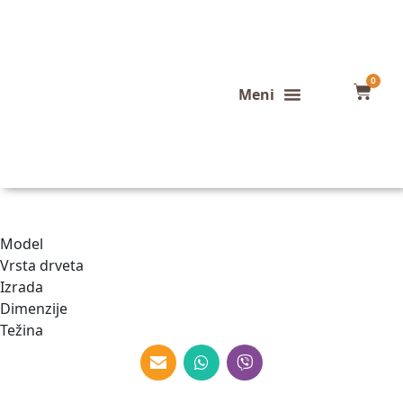
0
Konfigurator stola
Završeni projekti
Model
Vrsta drveta
Izrada
Dimenzije
Težina