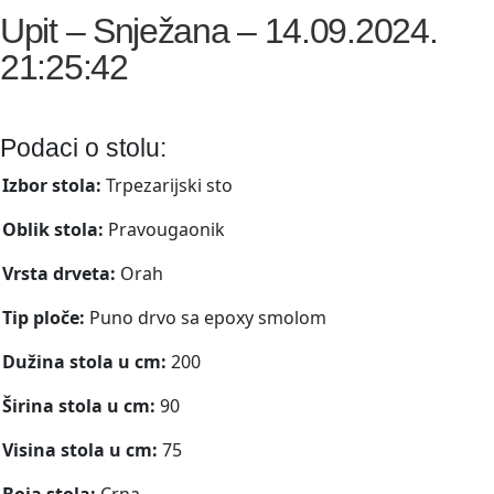
Upit – Snježana – 14.09.2024.
21:25:42
Podaci o stolu:
Izbor stola:
Trpezarijski sto
Oblik stola:
Pravougaonik
Vrsta drveta:
Orah
Tip ploče:
Puno drvo sa epoxy smolom
Dužina stola u cm:
200
Širina stola u cm:
90
Visina stola u cm:
75
Boja stola:
Crna