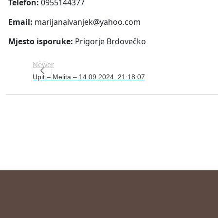
Telefon:
0955144377
Email:
marijanaivanjek@yahoo.com
Mjesto isporuke:
Prigorje Brdovečko
Newer
Upit – Melita – 14.09.2024. 21:18:07