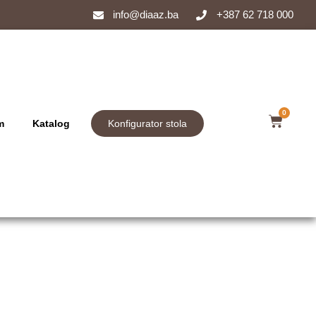
info@diaaz.ba
+387 62 718 000
0
m
Katalog
Konfigurator stola