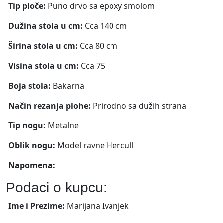
Tip ploče:
Puno drvo sa epoxy smolom
Dužina stola u cm:
Cca 140 cm
Širina stola u cm:
Cca 80 cm
Visina stola u cm:
Cca 75
Boja stola:
Bakarna
Način rezanja plohe:
Prirodno sa dužih strana
Tip nogu:
Metalne
Oblik nogu:
Model ravne Hercull
Napomena:
Podaci o kupcu:
Ime i Prezime:
Marijana Ivanjek