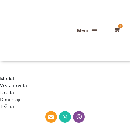
0
Konfigurator stola
Završeni projekti
Model
Vrsta drveta
Izrada
Dimenzije
Težina