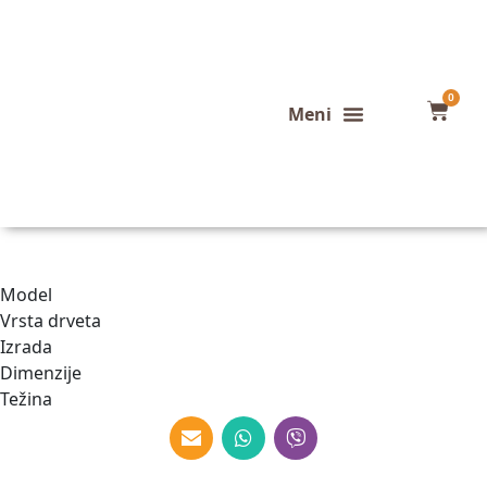
0
Konfigurator stola
Završeni projekti
Model
Vrsta drveta
Izrada
Dimenzije
Težina