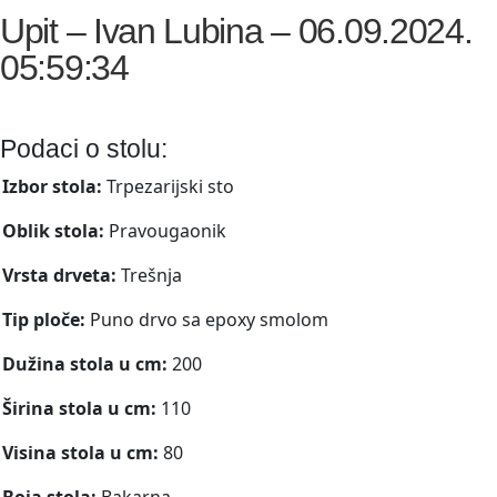
Upit – Ivan Lubina – 06.09.2024.
05:59:34
Podaci o stolu:
Izbor stola:
Trpezarijski sto
Oblik stola:
Pravougaonik
Vrsta drveta:
Trešnja
Tip ploče:
Puno drvo sa epoxy smolom
Dužina stola u cm:
200
Širina stola u cm:
110
Visina stola u cm:
80
Boja stola:
Bakarna