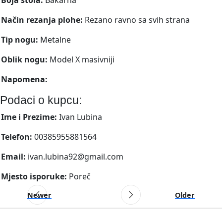
Način rezanja plohe:
Rezano ravno sa svih strana
Tip nogu:
Metalne
Oblik nogu:
Model X masivniji
Napomena:
Podaci o kupcu:
Ime i Prezime:
Ivan Lubina
Telefon:
00385955881564
Email:
ivan.lubina92@gmail.com
Mjesto isporuke:
Poreč
Newer
Older