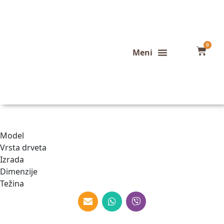
0
Konfigurator stola
Završeni projekti
Model
Vrsta drveta
Izrada
Dimenzije
Težina