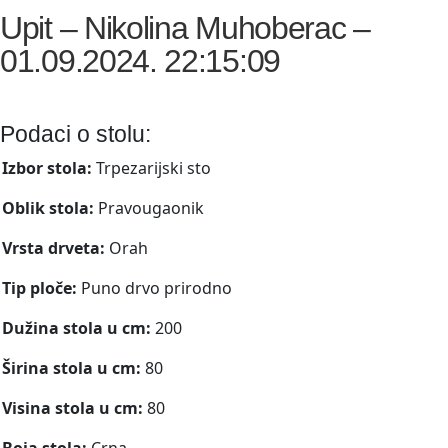
Upit – Nikolina Muhoberac –
01.09.2024. 22:15:09
Podaci o stolu:
Izbor stola:
Trpezarijski sto
Oblik stola:
Pravougaonik
Vrsta drveta:
Orah
Tip ploče:
Puno drvo prirodno
Dužina stola u cm:
200
Širina stola u cm:
80
Visina stola u cm:
80
Boja stola:
Crna