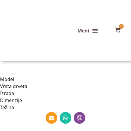
0
Konfigurator stola
Završeni projekti
Model
Vrsta drveta
Izrada
Dimenzije
Težina