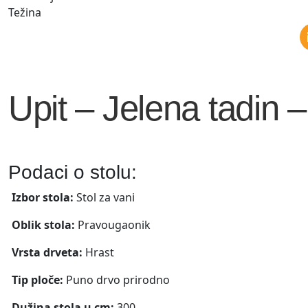
Težina
Upit – Jelena tadin 
Podaci o stolu:
Izbor stola:
Stol za vani
Oblik stola:
Pravougaonik
Vrsta drveta:
Hrast
Tip ploče:
Puno drvo prirodno
Dužina stola u cm:
300