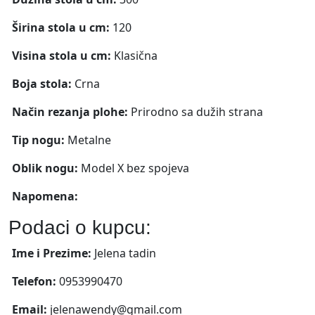
Širina stola u cm:
120
Visina stola u cm:
Klasična
Boja stola:
Crna
Način rezanja plohe:
Prirodno sa dužih strana
Tip nogu:
Metalne
Oblik nogu:
Model X bez spojeva
Napomena:
Podaci o kupcu:
Ime i Prezime:
Jelena tadin
Telefon:
0953990470
Email:
jelenawendy@gmail.com