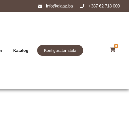
info@diaaz.ba
+387 62 718 000
0
m
Katalog
Konfigurator stola