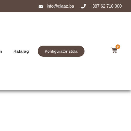
info@diaaz.ba
+387 62 718 000
0
m
Katalog
Konfigurator stola