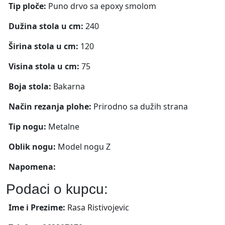
Tip ploče:
Puno drvo sa epoxy smolom
Dužina stola u cm:
240
Širina stola u cm:
120
Visina stola u cm:
75
Boja stola:
Bakarna
Način rezanja plohe:
Prirodno sa dužih strana
Tip nogu:
Metalne
Oblik nogu:
Model nogu Z
Napomena:
Podaci o kupcu:
Ime i Prezime:
Rasa Ristivojevic