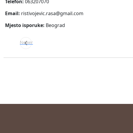
Telefon:
063207070
Email:
ristivojevic.rasa@gmail.com
Mjesto isporuke:
Beograd
Newer